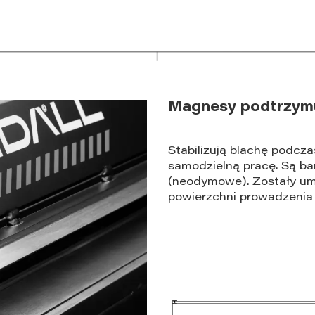
Magnesy podtrzymu
Stabilizują blachę podcza
samodzielną pracę. Są b
(neodymowe). Zostały um
powierzchni prowadzenia b