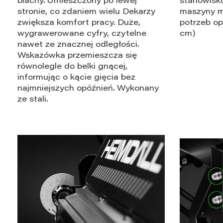
blachy. Umieszczony po lewej
stanowisk
stronie, co zdaniem wielu Dekarzy
maszyny m
zwiększa komfort pracy. Duże,
potrzeb op
wygrawerowane cyfry, czytelne
cm)
nawet ze znacznej odległości.
Wskazówka przemieszcza się
równolegle do belki gnącej,
informując o kącie gięcia bez
najmniejszych opóźnień. Wykonany
ze stali.