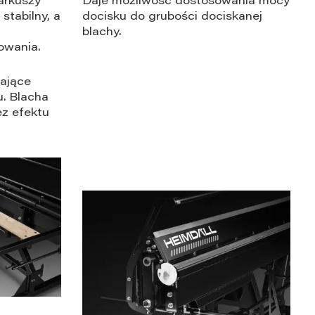
arkuszy
Daje możliwość dostosowania mocy
stabilny, a
docisku do grubości dociskanej
blachy.
owania.
iające
. Blacha
ez efektu