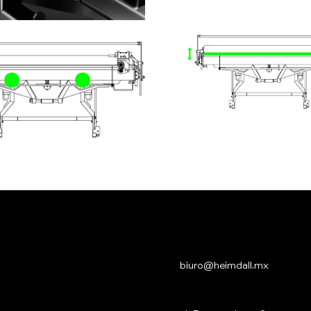
biuro@heimdall.mx