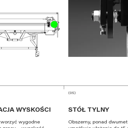
(05)
ACJA WYSKOŚCI
STÓŁ TYLNY
tworzyć wygodne
Obszerny, ponad dwumet