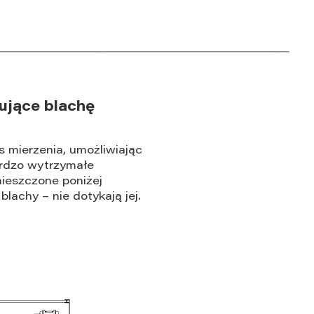
jące blachę
s mierzenia, umożliwiając
ardzo wytrzymałe
ieszczone poniżej
lachy – nie dotykają jej.