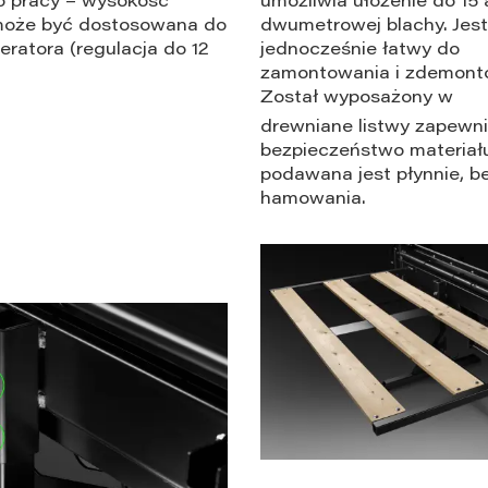
o pracy – wysokość
umożliwia ułożenie do 15 
oże być dostosowana do
dwumetrowej blachy. Jest 
eratora (regulacja do 12
jednocześnie łatwy do
zamontowania i zdemont
Został wyposażony w
drewniane listwy zapewn
bezpieczeństwo materiału
podawana jest płynnie, b
hamowania.