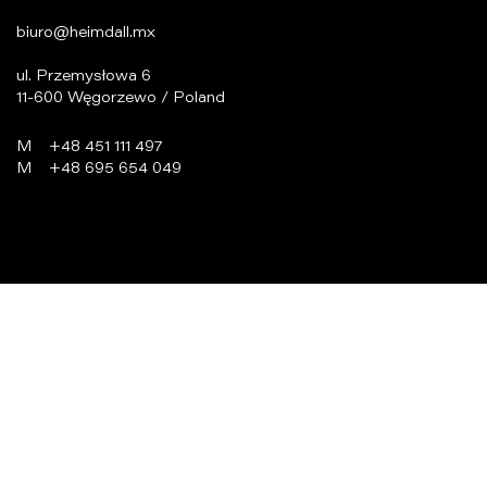
biuro@heimdall.mx
ul. Przemysłowa 6
11-600 Węgorzewo / Poland
M
+48 451 111 497
M
+48 695 654 049
programowanie:
virtualmedia.pl