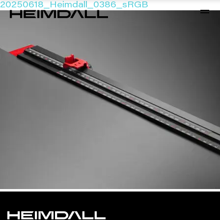
20250618_Heimdall_0386_sRGB