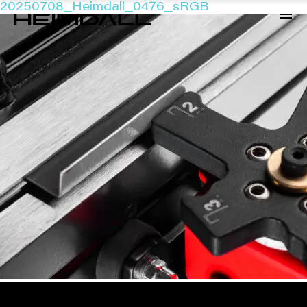
20250708_Heimdall_0476_sRGB