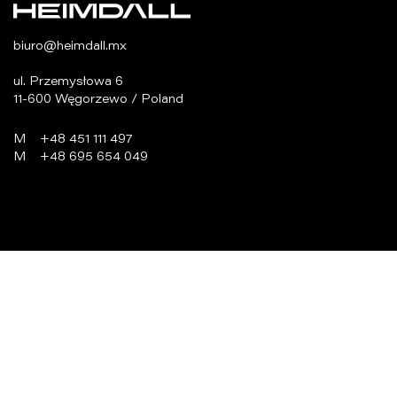
biuro@heimdall.mx
ul. Przemysłowa 6
11-600 Węgorzewo / Poland
M
+48 451 111 497
M
+48 695 654 049
programowanie:
virtualmedia.pl