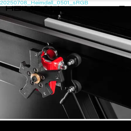
20250708_Heimdall_0501_sRGB