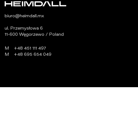
biuro@heimdall.mx
ul. Przemysłowa 6
11-600 Węgorzewo / Poland
M
+48 451 111 497
M
+48 695 654 049
programowanie:
virtualmedia.pl