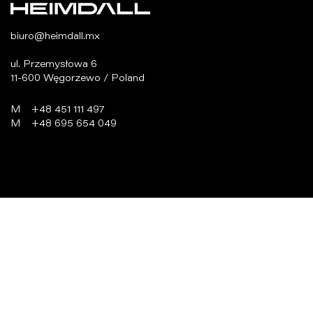
biuro@heimdall.mx
ul. Przemysłowa 6
11-600 Węgorzewo / Poland
M
+48 451 111 497
M
+48 695 654 049
programowanie:
virtualmedia.pl