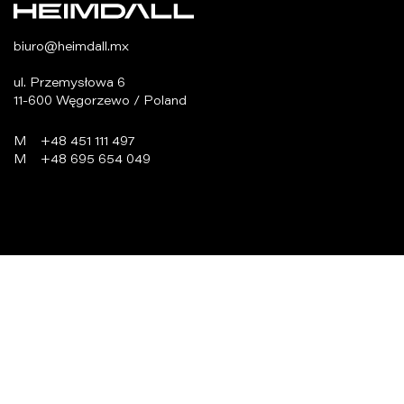
biuro@heimdall.mx
ul. Przemysłowa 6
11-600 Węgorzewo / Poland
M
+48 451 111 497
M
+48 695 654 049
programowanie:
virtualmedia.pl