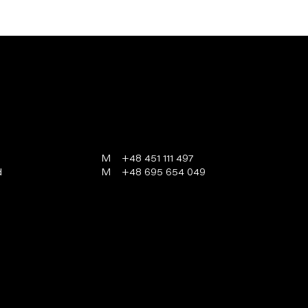
M
+48 451 111 497
d
M
+48 695 654 049
programowanie:
virtualmedia.pl